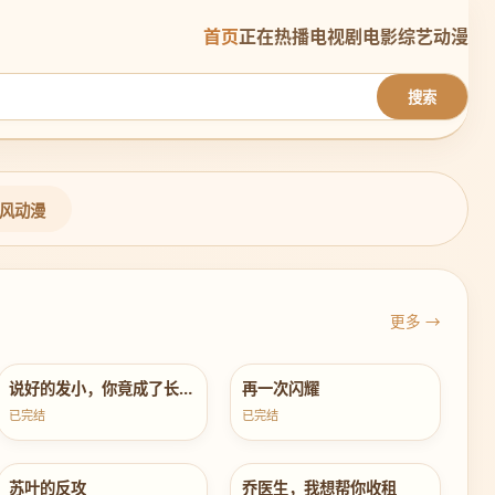
首页
正在热播
电视剧
电影
综艺
动漫
搜索
国风动漫
更多 →
说好的发小，你竟成了长腿大美女
再一次闪耀
已完结
已完结
苏叶的反攻
乔医生，我想帮你收租