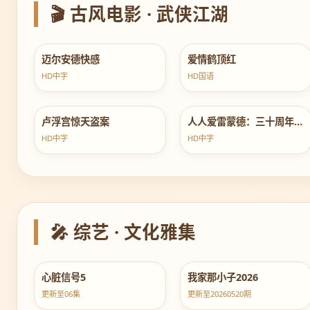
🎬 古风电影 · 武侠江湖
迈尔安德快感
爱情鹤顶红
HD中字
HD国语
卢浮宫惊天盗案
人人爱雷蒙德：三十周年欢聚特辑
HD中字
HD中字
🎤 综艺 · 文化雅集
心脏信号5
我家那小子2026
更新至06集
更新至20260520期