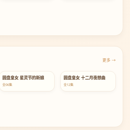
更多 →
圆盘皇女 星灵节的新娘
圆盘皇女 十二月夜想曲
全06集
全12集