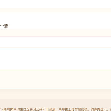
宝藏！
yds！
全 - 所有内容均来自互联网公开引用资源，未提供上传存储服务。纯静态展示，