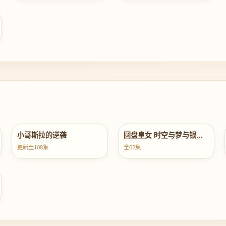
小哥斯拉的逆袭
圆盘皇女 时空与梦与银河之宴
更新至108集
全02集